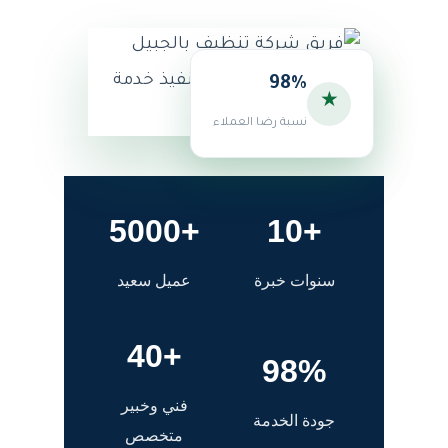
98%
★
نسبة رضا العملاء
+5000
+10
سنوات خبرة
عميل سعيد
+40
98%
فني وخبير
جودة الخدمة
متخصص