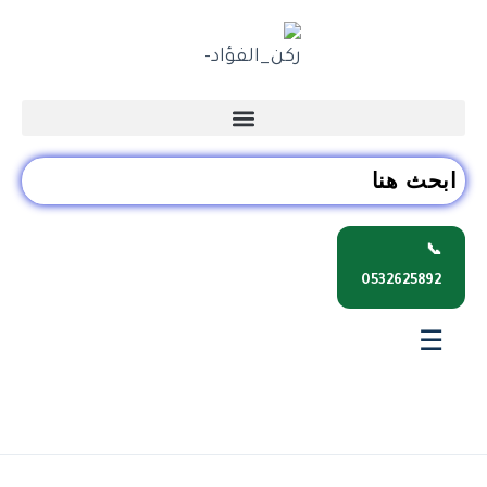
📞
0532625892
☰