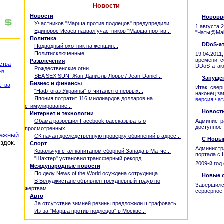
Новости
Новости
•
Нововве
•
Участников "Марша против подлецов" предупредили...
1 августа 
•
Единорос Исаев назвал участников "Марша против...
"Чаты@Mail
Политика
•
DDoS-ат
•
Подводный охотник на женщин...
я
•
Политисключенные...
19.04.2011
времени, с
Развлечения
ства
DDoS-атаке
•
Рождественские огни...
из
•
SEA SEX SUN. Жан-Даниэль Лорье / Jean-Daniel...
•
Запущен
Бизнес и финансы
ства
Итак, свер
•
"Нафтогаз Украины" отчитался о первых...
наконец з
•
Япония потратит 116 миллиардов долларов на
версия чат
стимулирование...
•
Новости
Интернет и технологии
•
Обама разрешил Facebook рассказывать о
Администр
доступност
просмотренных...
гажный
•
СК начал доследственную проверку обвинений в адрес...
•
С Новы
здок.
Спорт
Администра
•
Ковальчук стал капитаном сборной Запада в Матче...
портала с
•
"Шахтер" установил трансферный рекорд...
2009-й год
Международные новости
•
По делу News of the World осуждена сотрудница...
•
Новые 
•
В Белуджистане объявлен трехдневный траур по
Завершился
жертвам...
серверное 
Авто
•
За отсутствие зимней резины предложили штрафовать...
•
Из-за "Марша против подлецов" в Москве...