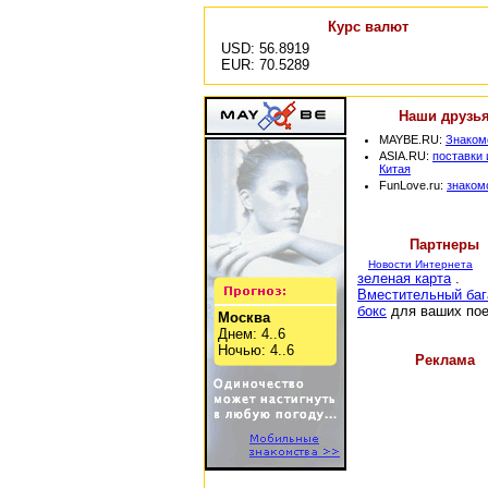
Курс валют
USD: 56.8919
EUR: 70.5289
Наши друзь
MAYBE.RU:
Знаком
ASIA.RU:
поставки 
Китая
FunLove.ru:
знаком
Партнеры
Новости Интернета
зеленая карта
.
Вместительный ба
бокс
для ваших пое
Москва
Днем: 4..6
Ночью: 4..6
Реклама