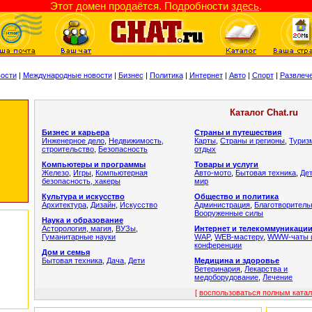
Этот домен продаётся. Подробности
здесь
.
ости
|
Международные новости
|
Бизнес
|
Политика
|
Интернет
|
Авто
|
Спорт
|
Развлеч
Каталог Chat.ru
Бизнес и карьера
Страны и путешествия
Инженерное дело
,
Недвижимость,
Карты
,
Страны и регионы
,
Туриз
строительство
,
Безопасность
отдых
Компьютеры и программы
Товары и услуги
Железо
,
Игры
,
Компьютерная
Авто-мото
,
Бытовая техника
,
Де
безопасность, хакеры
мир
Культура и искусство
Общество и политика
Архитектура
,
Дизайн
,
Искусство
Администрация
,
Благотворитель
Вооруженные силы
Наука и образование
Асторология, магия
,
ВУЗы
,
Интернет и телекоммуникаци
Гуманитарные науки
WAP
,
WEB-мастеру
,
WWW-чаты 
конференции
Дом и семья
Бытовая техника
,
Дача
,
Дети
Медицина и здоровье
Ветеринария
,
Лекарства и
медоборудование
,
Лечение
[
воспользоваться полным ката