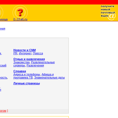
ения
Новости и СМИ
м,
PR
,
Интернет
,
Пресса
Отдых и развлечения
Знакомства
,
Развлекательные
тский
серверы
,
Развлечения
Справки
Адреса и телефоны
,
Афиша и
ность
,
программа ТВ
,
Знаменательные даты
Личные страницы
и
и
логом
]