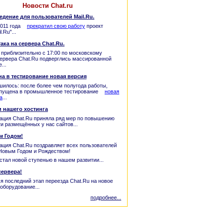
Новости Chat.ru
дение для пользователей Mail.Ru.
2011 года
прекратил свою работу
проект
.Ru"...
ака на сервера Chat.Ru.
, приблизительно с 17:00 по московскому
ервера Chat.Ru подверглись массированной
...
а в тестирование новая версия
шилось: после более чем полугода работы,
апущена в промышленное тестирование
новая
а
...
 нашего хостинга
ация Chat.Ru приняла ряд мер по повышению
и размещённых у нас сайтов...
м Годом!
ция Chat.Ru поздравляет всех пользователей
 Новым Годом и Рождеством!
 стал новой ступенью в нашем развитии...
сервера!
 последний этап переезда Chat.Ru на новое
оборудование...
подробнее...